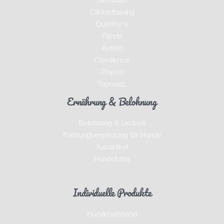
Clickertraining
Dummy´s
Fährte
Ketten
Obedience
Physio
Topmatic
Ernährung & Belohnung
Belohnung & Leckerli
Nahrungsergänzung für Hunde
Kauartikel
Hundefutter
Individuelle Produkte
Hundehalsband