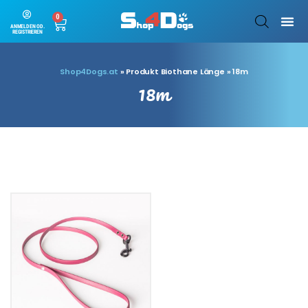
0
ANMELDEN OD.
REGISTRIEREN
Shop4Dogs.at
»
Produkt Biothane Länge
»
18m
18m