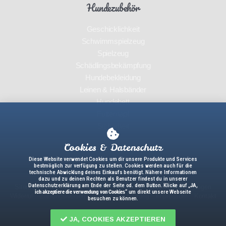
Hundezubehör
Geschicklichkeit
Schwimmspielzeug
Spielzeug
Schädlingsbekämpfung
Hundebekleidung
Leinen & Halsbänder
Hundebett
Futternapf
Sicherheit
Cookies & Datenschutz
Diese Website verwendet Cookies um dir unsere Produkte und Services
bestmöglich zur verfügung zu stellen. Cookies werden auch für die
technische Abwicklung deines Einkaufs benötigt. Nähere Informationen
dazu und zu deinen Rechten als Benutzer findest du in unserer
Datenschutzerklärung am Ende der Seite od. dem Button. Klicke auf
„JA,
Sitemap
Datenschutzerklärung
Allgemeine Geschäftsbedingungen
ich akzeptiere die verwendung von Cookies“
um direkt unsere Webseite
Widerruf
Zahlungsweisen
Versand & Lieferung
Impressum
Kontakt
besuchen zu können.
JA, COOKIES AKZEPTIEREN