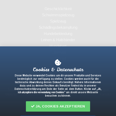
Geschicklichkeit
Schwimmspielzeug
Spielzeug
Schädlingsbekämpfung
Hundebekleidung
Leinen & Halsbänder
Hundebett
Futternapf
Sicherheit
Cookies & Datenschutz
Diese Website verwendet Cookies um dir unsere Produkte und Services
bestmöglich zur verfügung zu stellen. Cookies werden auch für die
technische Abwicklung deines Einkaufs benötigt. Nähere Informationen
dazu und zu deinen Rechten als Benutzer findest du in unserer
Datenschutzerklärung am Ende der Seite od. dem Button. Klicke auf
„JA,
Sitemap
Datenschutzerklärung
Allgemeine Geschäftsbedingungen
ich akzeptiere die verwendung von Cookies“
um direkt unsere Webseite
Widerruf
Zahlungsweisen
Versand & Lieferung
Impressum
Kontakt
besuchen zu können.
JA, COOKIES AKZEPTIEREN