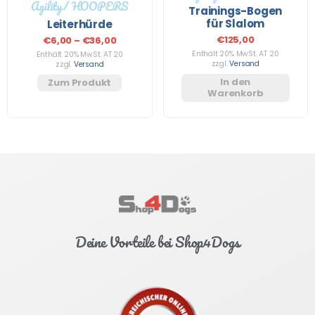
Agility/ HOOPERS
Trainings-Bogen
für Slalom
Leiterhürde
€
125,00
€
6,00
–
€
36,00
Enthält 20% MwSt. AT 20
Enthält 20% MwSt. AT 20
zzgl.
Versand
zzgl.
Versand
In den
Zum Produkt
Warenkorb
Deine Vorteile bei Shop4Dogs