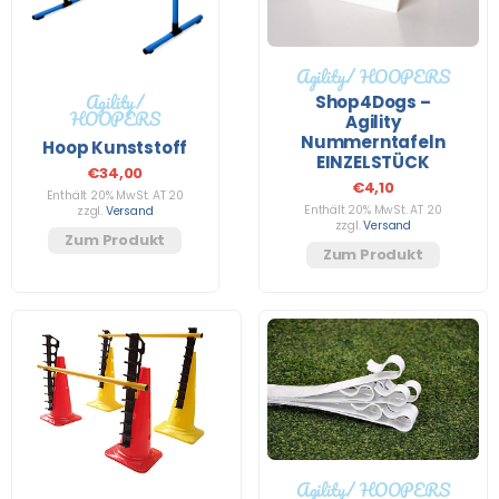
Agility/ HOOPERS
Agility/
Shop4Dogs –
HOOPERS
Agility
Nummerntafeln
Hoop Kunststoff
EINZELSTÜCK
€
34,00
€
4,10
Enthält 20% MwSt. AT 20
Enthält 20% MwSt. AT 20
zzgl.
Versand
zzgl.
Versand
Zum Produkt
Zum Produkt
Agility/ HOOPERS