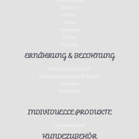
Dummy´s
Fährte
Ketten
Obedience
Physio
Topmatic
ERNÄHRUNG & BELOHNUNG
Belohnung & Leckerli
Nahrungsergänzung für Hunde
Kauartikel
Hundefutter
INDIVIDUELLE PRODUKTE
Hundehalsband
HUNDEZUBEHÖR