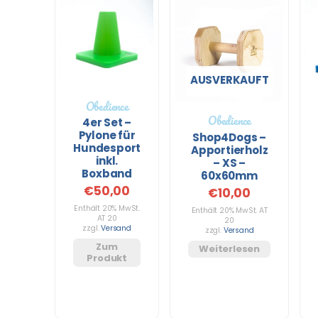
AUSVERKAUFT
Obedience
Obedience
4er Set –
Pylone für
Shop4Dogs –
Hundesport
Apportierholz
inkl.
– XS –
Boxband
60x60mm
€
50,00
€
10,00
Enthält 20% MwSt.
Enthält 20% MwSt. AT
AT 20
20
zzgl.
Versand
zzgl.
Versand
Zum
Weiterlesen
Produkt