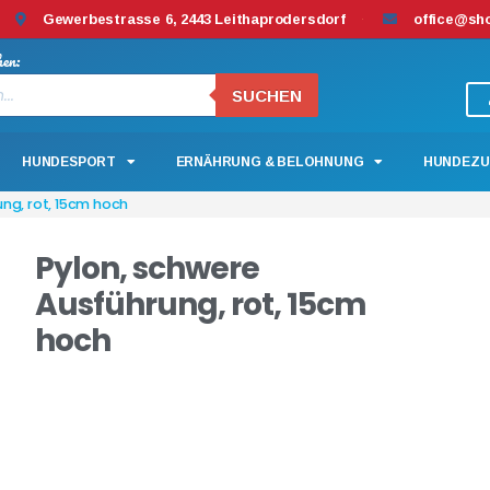
Gewerbestrasse 6, 2443 Leithaprodersdorf
office@sh
hen:
SUCHEN
HUNDESPORT
ERNÄHRUNG & BELOHNUNG
HUNDEZU
ng, rot, 15cm hoch
Pylon, schwere
Ausführung, rot, 15cm
hoch