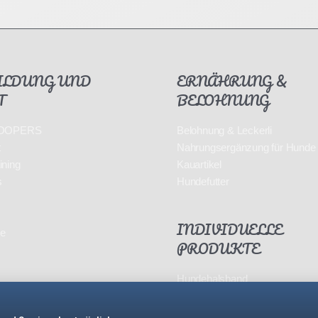
ILDUNG UND
ERNÄHRUNG &
T
BELOHNUNG
 HOOPERS
Belohnung & Leckerli
t
Nahrungsergänzung für Hunde
ining
Kauartikel
s
Hundefutter
INDIVIDUELLE
ce
PRODUKTE
Hundehalsband