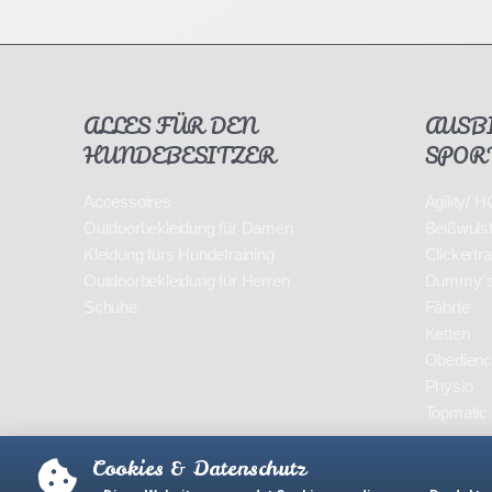
ALLES FÜR DEN
AUSB
HUNDEBESITZER
SPOR
Accessoires
Agility/
Outdoorbekleidung für Damen
Beißwuls
Kleidung fürs Hundetraining
Clickertra
Outdoorbekleidung für Herren
Dummy´
Schuhe
Fährte
Ketten
Obedien
Physio
Topmatic
Cookies & Datenschutz