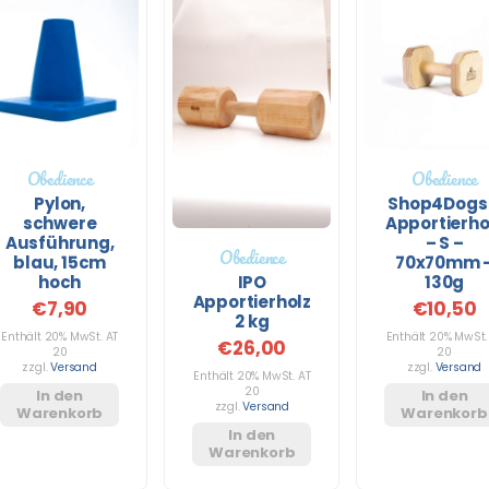
Obedience
Obedience
Pylon,
Shop4Dogs
schwere
Apportierho
Ausführung,
– S –
Obedience
blau, 15cm
70x70mm 
IPO
hoch
130g
Apportierholz
€
7,90
€
10,50
2 kg
Enthält 20% MwSt. AT
Enthält 20% MwSt.
€
26,00
20
20
zzgl.
Versand
zzgl.
Versand
Enthält 20% MwSt. AT
20
In den
In den
zzgl.
Versand
Warenkorb
Warenkorb
In den
Warenkorb