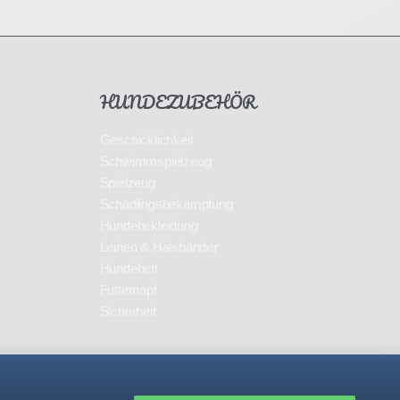
HUNDEZUBEHÖR
Geschicklichkeit
Schwimmspielzeug
Spielzeug
Schädlingsbekämpfung
Hundebekleidung
Leinen & Halsbänder
Hundebett
Futternapf
Sicherheit