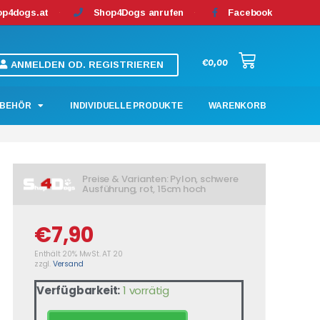
op4dogs.at
Shop4Dogs anrufen
Facebook
€
0,00
ANMELDEN OD. REGISTRIEREN
BEHÖR
INDIVIDUELLE PRODUKTE
WARENKORB
Preise & Varianten: Pylon, schwere
Ausführung, rot, 15cm hoch
€
7,90
Enthält 20% MwSt. AT 20
zzgl.
Versand
Verfügbarkeit:
1 vorrätig