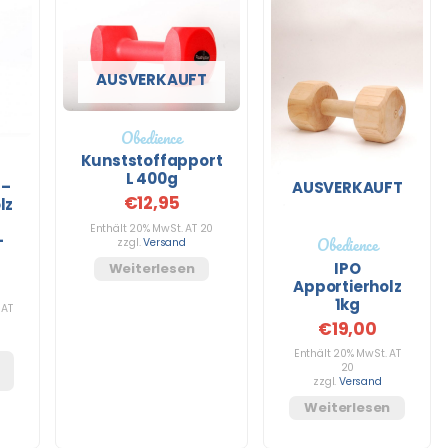
AUSVERKAUFT
Obedience
Kunststoffapport
L 400g
 –
AUSVERKAUFT
€
12,95
lz
Enthält 20% MwSt. AT 20
–
Obedience
zzgl.
Versand
IPO
Weiterlesen
Apportierholz
1kg
 AT
€
19,00
Enthält 20% MwSt. AT
20
zzgl.
Versand
Weiterlesen