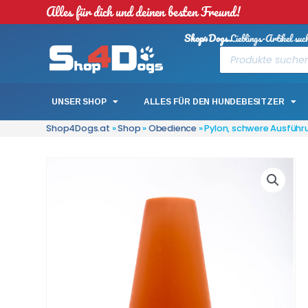
Alles für dich und deinen besten Freund!
Shop4Dogs
Lieblings-Artikel suc
UNSER SHOP
ALLES FÜR DEN HUNDEBESITZER
Shop4Dogs.at
»
Shop
»
Obedience
»
Pylon, schwere Ausführu