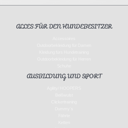
ALLES FÜR DEN HUNDEBESITZER
Accessoires
Outdoorbekleidung für Damen
Kleidung fürs Hundetraining
Outdoorbekleidung für Herren
Schuhe
AUSBILDUNG UND SPORT
Agility/ HOOPERS
Beißwulst
Clickertraining
Dummy´s
Fährte
Ketten