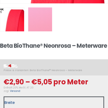
Beta BioThane® Neonrosa – Meterware
Preise & Varianten: Beta BioThane® Neonrosa – Meterware
€
2,90
–
€
5,05
pro Meter
Enthält 20% MwSt. AT 20
zzgl.
Versand
Breite