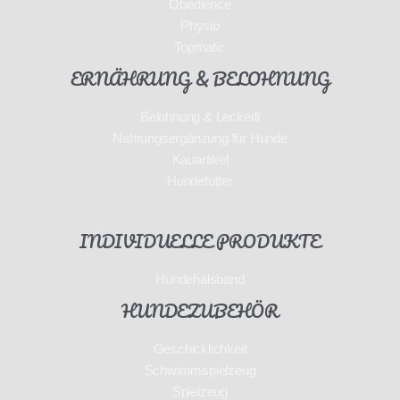
Obedience
Physio
Topmatic
ERNÄHRUNG & BELOHNUNG
Belohnung & Leckerli
Nahrungsergänzung für Hunde
Kauartikel
Hundefutter
INDIVIDUELLE PRODUKTE
Hundehalsband
HUNDEZUBEHÖR
Geschicklichkeit
Schwimmspielzeug
Spielzeug