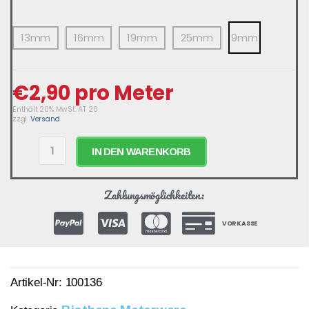
13mm
16mm
19mm
25mm
9mm
€
2,90
pro Meter
Enthält 20% MwSt. AT 20
zzgl.
Versand
IN DEN WARENKORB
Zahlungsmöglichkeiten:
VORKASSE
Artikel-Nr:
100136