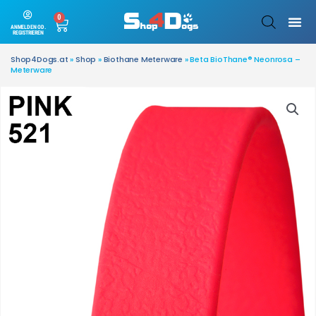
0
ANMELDEN OD.
REGISTRIEREN
Shop4Dogs.at
»
Shop
»
Biothane Meterware
»
Beta BioThane® Neonrosa –
Meterware