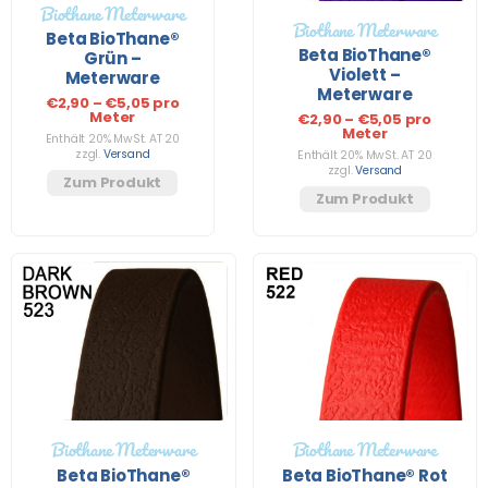
Biothane Meterware
Biothane Meterware
Beta BioThane®
Beta BioThane®
Grün –
Violett –
Meterware
Meterware
€
2,90
–
€
5,05
pro
Meter
€
2,90
–
€
5,05
pro
Meter
Enthält 20% MwSt. AT 20
zzgl.
Versand
Enthält 20% MwSt. AT 20
zzgl.
Versand
Zum Produkt
Zum Produkt
Biothane Meterware
Biothane Meterware
Beta BioThane®
Beta BioThane® Rot