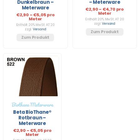
Dunkelbraun –
– Meterware
Meterware
€
2,90
–
€
4,70
pro
Meter
€
2,90
–
€
5,05
pro
Meter
Enthält 20% MwSt. AT 20
zzgl.
Versand
Enthält 20% MwSt. AT 20
zzgl.
Versand
Zum Produkt
Zum Produkt
Biothane Meterware
Beta BioThane®
Rotbraun –
Meterware
€
2,90
–
€
5,05
pro
Meter