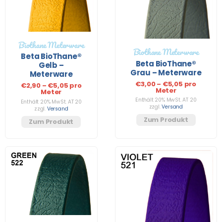
Biothane Meterware
Biothane Meterware
Beta BioThane®
Beta BioThane®
Gelb –
Grau – Meterware
Meterware
€
3,00
–
€
5,05
pro
€
2,90
–
€
5,05
pro
Meter
Meter
Enthält 20% MwSt. AT 20
Enthält 20% MwSt. AT 20
zzgl.
Versand
zzgl.
Versand
Zum Produkt
Zum Produkt