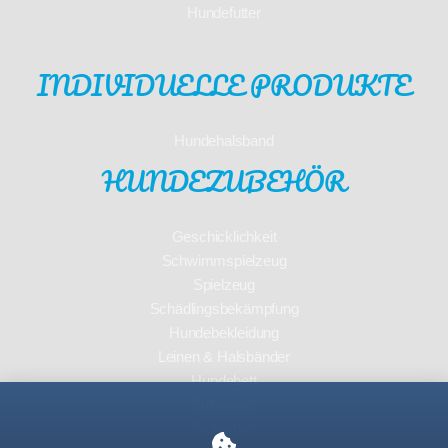
Hundefutter
INDIVIDUELLE PRODUKTE
Hundehalsband
HUNDEZUBEHÖR
Geschicklichkeit
Schwimmspielzeug
Spielzeug
Schädlingsbekämpfung
Hundebekleidung
Leinen & Halsbänder
Hundebett
Futternapf
Sicherheit