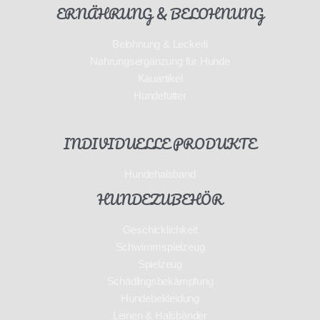
ERNÄHRUNG & BELOHNUNG
Belohnung & Leckerli
Nahrungsergänzung für Hunde
Kauartikel
Hundefutter
INDIVIDUELLE PRODUKTE
Hundehalsband
HUNDEZUBEHÖR
Geschicklichkeit
Schwimmspielzeug
Spielzeug
Schädlingsbekämpfung
Hundebekleidung
Leinen & Halsbänder