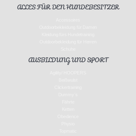
ALLES FÜR DEN HUNDEBESITZER
Accessoires
Outdoorbekleidung für Damen
Kleidung fürs Hundetraining
Outdoorbekleidung für Herren
Schuhe
AUSBILDUNG UND SPORT
Agility/ HOOPERS
Beißwulst
Clickertraining
Dummy´s
Fährte
Ketten
Obedience
Physio
Topmatic