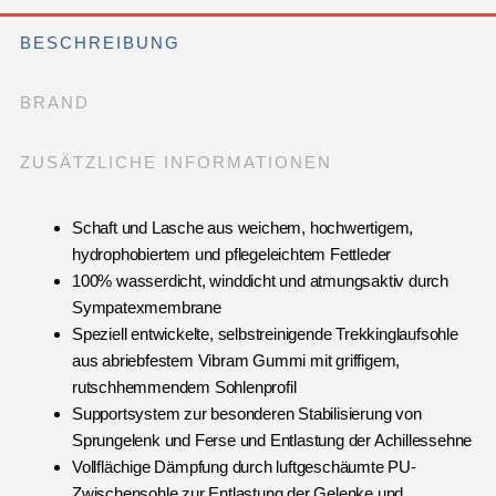
BESCHREIBUNG
BRAND
ZUSÄTZLICHE INFORMATIONEN
Schaft und Lasche aus weichem, hochwertigem,
hydrophobiertem und pflegeleichtem Fettleder
100% wasserdicht, winddicht und atmungsaktiv durch
Sympatexmembrane
Speziell entwickelte, selbstreinigende Trekkinglaufsohle
aus abriebfestem Vibram Gummi mit griffigem,
rutschhemmendem Sohlenprofil
Supportsystem zur besonderen Stabilisierung von
Sprungelenk und Ferse und Entlastung der Achillessehne
Vollflächige Dämpfung durch luftgeschäumte PU-
Zwischensohle zur Entlastung der Gelenke und