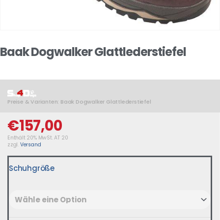
Baak Dogwalker Glattlederstiefel
Preise & Varianten: Baak Dogwalker Glattlederstiefel
€
157,00
Enthält 20% MwSt. AT 20
zzgl.
Versand
Schuhgröße