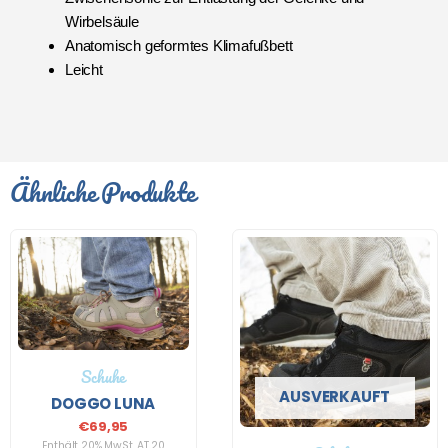
Wirbelsäule
Anatomisch geformtes Klimafußbett
Leicht
Ähnliche Produkte
Schuhe
AUSVERKAUFT
DOGGO LUNA
€
69,95
Enthält 20% MwSt. AT 20