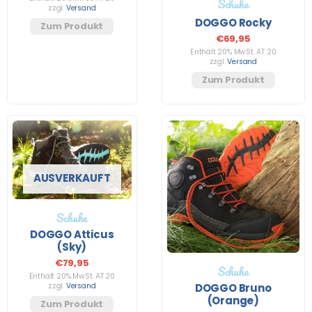
Schuhe
zzgl.
Versand
DOGGO Rocky
Zum Produkt
€
69,95
Enthält 20% MwSt. AT 20
zzgl.
Versand
Zum Produkt
AUSVERKAUFT
Schuhe
DOGGO Atticus
(Sky)
€
79,95
Schuhe
Enthält 20% MwSt. AT 20
DOGGO Bruno
zzgl.
Versand
(Orange)
Zum Produkt