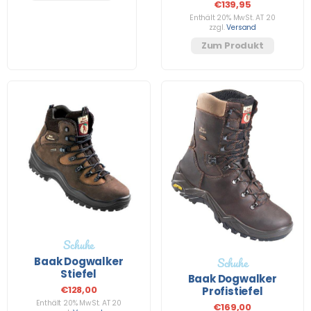
€
139,95
Enthält 20% MwSt. AT 20
zzgl.
Versand
Zum Produkt
Schuhe
Schuhe
Baak Dogwalker
Stiefel
Baak Dogwalker
€
128,00
Profistiefel
Enthält 20% MwSt. AT 20
€
169,00