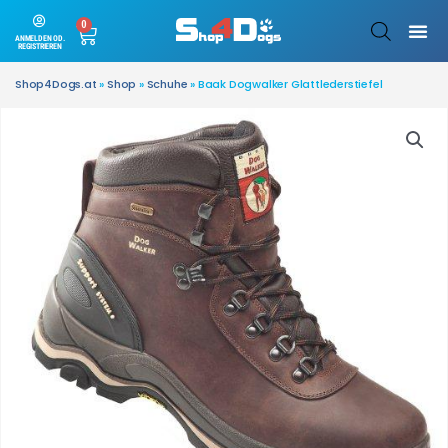
0
ANMELDEN OD.
REGISTRIEREN
Shop4Dogs.at
»
Shop
»
Schuhe
»
Baak Dogwalker Glattlederstiefel