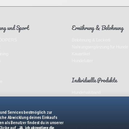
ung und Sport
Ernährung & Belohnung
 HOOPERS
Belohnung & Leckerli
t
Nahrungsergänzung für Hunde
ining
Kauartikel
s
Hundefutter
Individuelle Produkte
ce
Hundehalsband
 und Services bestmöglich zur
ische Abwicklung deines Einkaufs
n als Benutzer findest du in unserer
g
Allgemeine Geschäftsbedingungen
Widerruf
Zahlungsweisen
Versand & 
Klicke auf
„JA, ich akzeptiere die