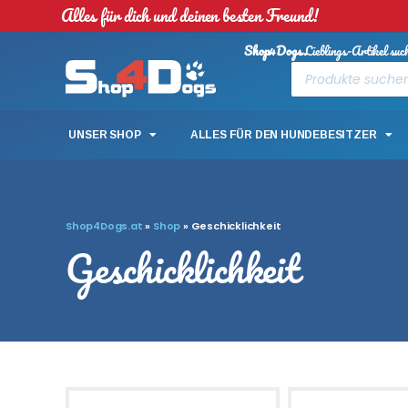
Alles für dich und deinen besten Freund!
Shop4Dogs
Lieblings-Artikel suc
UNSER SHOP
ALLES FÜR DEN HUNDEBESITZER
Shop4Dogs.at
»
Shop
»
Geschicklichkeit
Geschicklichkeit