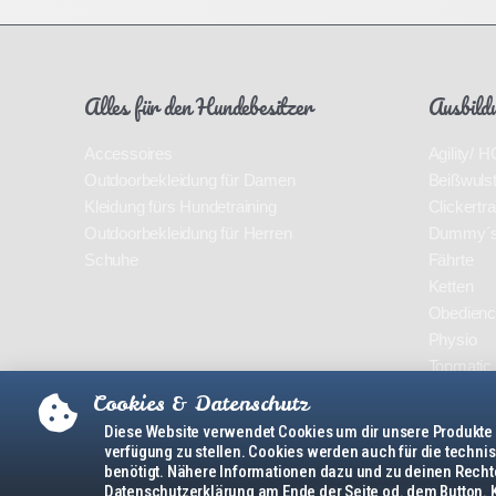
Alles für den Hundebesitzer
Ausbild
Accessoires
Agility/
Outdoorbekleidung für Damen
Beißwuls
Kleidung fürs Hundetraining
Clickertra
Outdoorbekleidung für Herren
Dummy´
Schuhe
Fährte
Ketten
Obedien
Physio
Topmatic
Cookies & Datenschutz
Diese Website verwendet Cookies um dir unsere Produkte
verfügung zu stellen. Cookies werden auch für die techn
benötigt. Nähere Informationen dazu und zu deinen Rechte
Sitemap
Datenschutzerklärun
Datenschutzerklärung am Ende der Seite od. dem Button. 