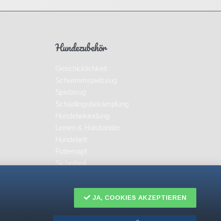
Hundezubehör
Geschicklichkeit
Schwimmspielzeug
Spielzeug
Schädlingsbekämpfung
Hundebekleidung
Leinen & Halsbänder
Hundebett
Futternapf
Sicherheit
JA, COOKIES AKZEPTIEREN
Lieferung
Impressum
Kontakt