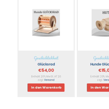
Geschicklichkeit
Geschickli
Glücksrad
Hunde Glüc
€
54,00
€
15,
Enthält 20% MwSt. AT 20
Enthält 20% Mw
zzgl.
Versand
zzgl.
Ver
In den Warenkorb
In den Wa