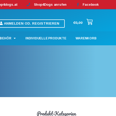
op4dogs.at
Shop4Dogs anrufen
Facebook
€
0,00
ANMELDEN OD. REGISTRIEREN
BEHÖR
INDIVIDUELLE PRODUKTE
WARENKORB
Produkt-Kategorien