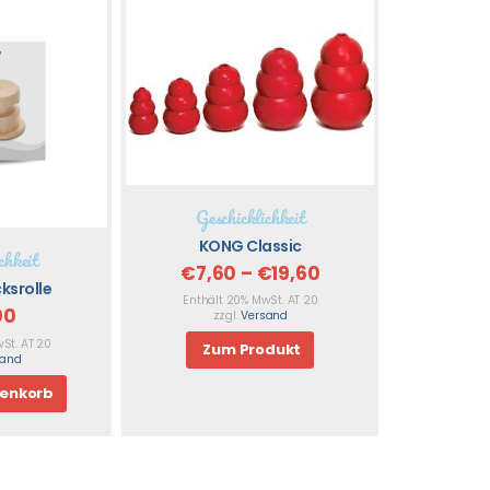
Geschicklichkeit
KONG Classic
chkeit
€
7,60
–
€
19,60
ksrolle
Enthält 20% MwSt. AT 20
00
zzgl.
Versand
St. AT 20
Zum Produkt
sand
renkorb