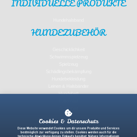
INDIVIDUELLE PRODUKTE
Hundehalsband
HUNDEZUBEHÖR
Geschicklichkeit
Schwimmspielzeug
Spielzeug
Schädlingsbekämpfung
Hundebekleidung
Leinen & Halsbänder
Hundebett
Futternapf
Sicherheit
Cookies & Datenschutz
Diese Website verwendet Cookies um dir unsere Produkte und Services
bestmöglich zur verfügung zu stellen. Cookies werden auch für die
technische Abwicklung deines Einkaufs benötigt. Nähere Informationen