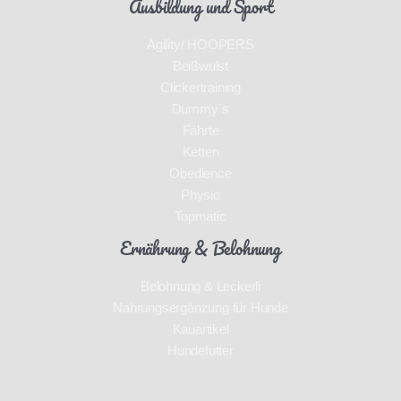
Ausbildung und Sport
Agility/ HOOPERS
Beißwulst
Clickertraining
Dummy´s
Fährte
Ketten
Obedience
Physio
Topmatic
Ernährung & Belohnung
Belohnung & Leckerli
Nahrungsergänzung für Hunde
Kauartikel
Hundefutter