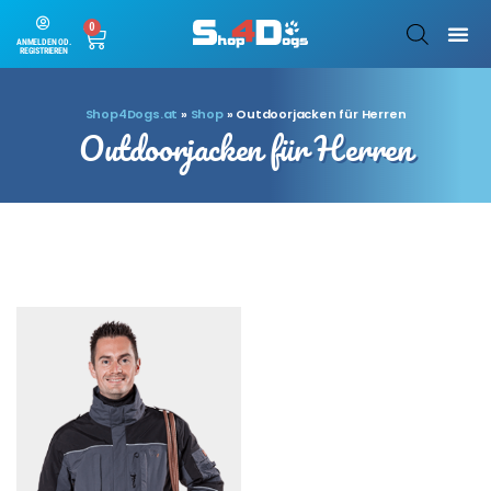
0
ANMELDEN OD.
REGISTRIEREN
Shop4Dogs.at
»
Shop
»
Outdoorjacken für Herren
Outdoorjacken für Herren