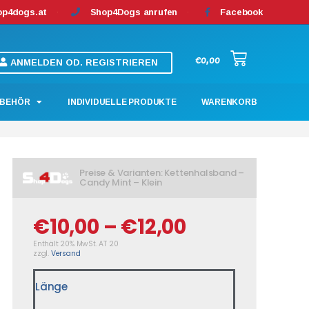
op4dogs.at
Shop4Dogs anrufen
Facebook
€
0,00
ANMELDEN OD. REGISTRIEREN
BEHÖR
INDIVIDUELLE PRODUKTE
WARENKORB
Preise & Varianten: Kettenhalsband –
Candy Mint – Klein
€
10,00
–
€
12,00
Enthält 20% MwSt. AT 20
zzgl.
Versand
Länge