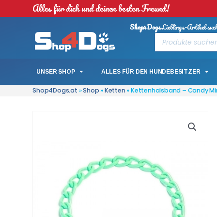
Alles für dich und deinen besten Freund!
Shop4Dogs
Lieblings-Artikel suc
UNSER SHOP
ALLES FÜR DEN HUNDEBESITZER
Shop4Dogs.at
»
Shop
»
Ketten
»
Kettenhalsband – Candy Min