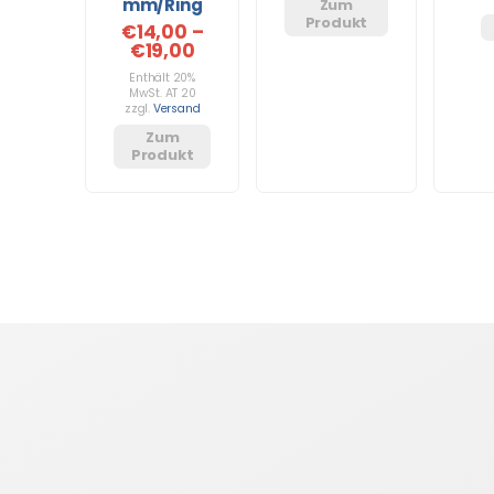
mm/Ring
Zum
Produkt
€
14,00
–
€
19,00
Enthält 20%
MwSt. AT 20
zzgl.
Versand
Zum
Produkt