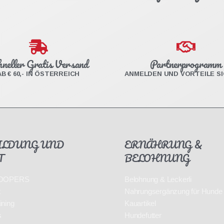
hneller Gratis Versand
Partnerprogramm
AB € 60,- IN ÖSTERREICH
ANMELDEN UND VORTEILE S
ILDUNG UND
ERNÄHRUNG &
T
BELOHNUNG
 HOOPERS
Belohnung & Leckerli
t
Nahrungsergänzung für Hunde
ining
Kauartikel
s
Hundefutter