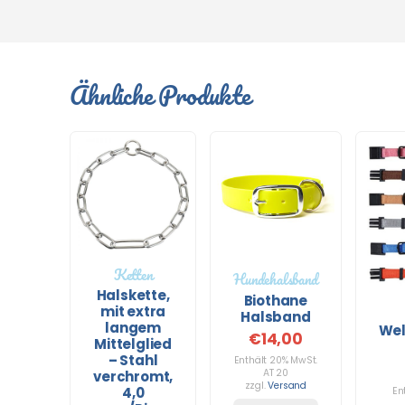
Ähnliche Produkte
Ketten
Hundehalsband
Halskette,
Biothane
mit extra
Halsband
langem
Wel
€
14,00
Mittelglied
– Stahl
Enthält 20% MwSt.
AT 20
verchromt,
zzgl.
Versand
4,0
En