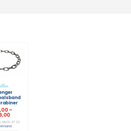
tten
enger
halsband
arabiner
7,00
–
9,00
% MwSt. AT 20
Versand