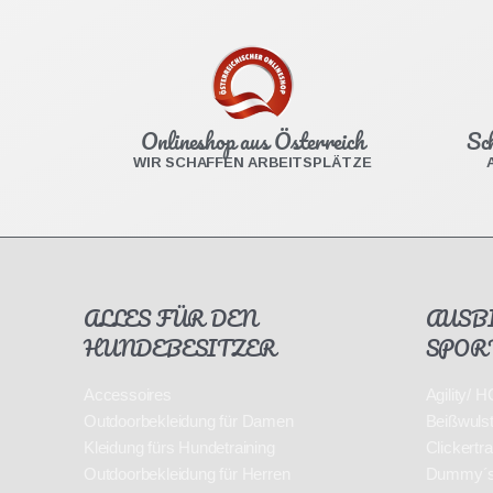
Onlineshop aus Österreich
Sc
WIR SCHAFFEN ARBEITSPLÄTZE
ALLES FÜR DEN
AUSB
HUNDEBESITZER
SPOR
Accessoires
Agility/
Outdoorbekleidung für Damen
Beißwuls
Kleidung fürs Hundetraining
Clickertra
Outdoorbekleidung für Herren
Dummy´