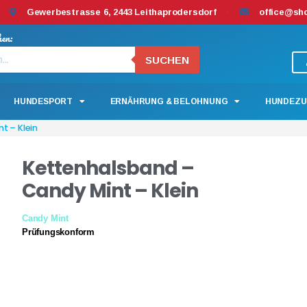
Gewerbestrasse 6, 2443 Leithaprodersdorf
office@sh
hen:
SUCHEN
HUNDESPORT
ERNÄHRUNG & BELOHNUNG
HUNDEZU
t – Klein
Kettenhalsband –
Candy Mint – Klein
Candy Mint
Prüfungskonform