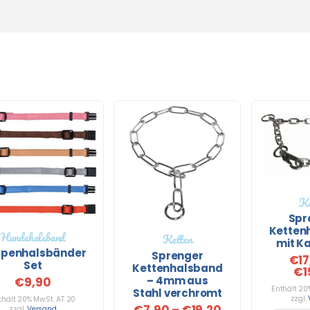
Ke
Spr
Ketten
Hundehalsband
Ketten
mit K
penhalsbänder
Sprenger
€
1
Set
Kettenhalsband
€
1
– 4mm aus
€
9,90
Enthält 20
Stahl verchromt
zzgl.
thält 20% MwSt. AT 20
€
7,90
–
€
19,20
zzgl.
Versand